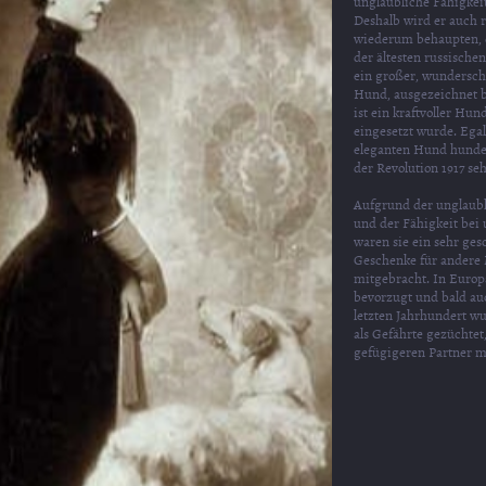
unglaubliche Fähigkei
Deshalb wird er auch 
wiederum behaupten, d
der ältesten russische
ein großer, wundersch
Hund, ausgezeichnet b
ist ein kraftvoller Hun
eingesetzt wurde. Egal
eleganten Hund hunder
der Revolution 1917 se
Aufgrund der unglaubl
und der Fähigkeit bei
waren sie ein sehr ges
Geschenke für andere M
mitgebracht. In Europ
bevorzugt und bald au
letzten Jahrhundert wu
als Gefährte gezüchte
gefügigeren Partner m