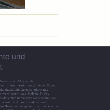
ichte und
ft
orzoi, ist ein Mitglied der
es mit den meisten altertümlichen Rassen
nicht einstimmig festgelegt (der Name
Wort „borzii“, was „flink“ heißt, ab).
s die ersten Borzois von Arabern um 1600
t wurden und dann vorsätzlich mit
hen Hirtenhunden gekreuzt wurden, was die