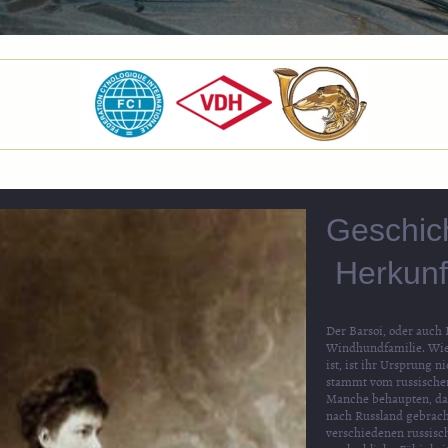
Gesch
Herkun
Der Barsoi, oder auch B
Windhundfamilie. Wie 
ist, ist ihr Ursprung 
stammt vom russischen 
Manche behaupten, das
nach Russland gebrach
verschiedenen russisc