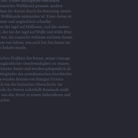
t mit Wölfen umzugehen beschreibt.
russischer Wolfshund genannt. Andere
ass der Borzoi durch die Kreuzung zweier
n Wolfshunde entstanden ist. Einer davon ist
öner und unglaublich schneller
ei der Jagd auf Feldhasen, und der andere
d, der bei der Jagd auf Wölfe und wilde Eber
 wie, die russische Noblesse züchtete diesen
te von Jahren, was auch bei den Zaren vor
hr beliebt wurde.
ichen Flinkheit des Borzoi, seiner Courage
 unglaublicher Geschwindigkeit zu rennen,
chätzter Besitz und wurden gelegentlich als
itglieder des aristokratischen Geschlechts
a wurden Borzois von Königin Victoria
ch von der britischen Oberschicht. Im
rde der Borzoi außerhalb Russlands strikt
t, was den Hund zu einem liebevolleren und
achte.